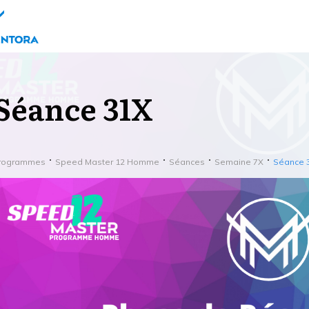
Séance 31X
rogrammes
Speed Master 12 Homme
Séances
Semaine 7X
Séance 