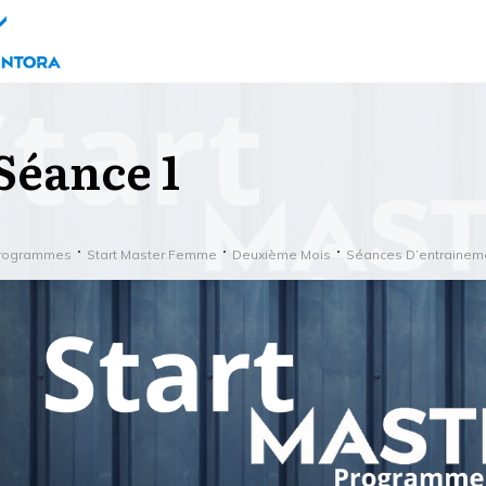
Séance 1
rogrammes
Start Master Femme
Deuxième Mois
Séances D’entrainem